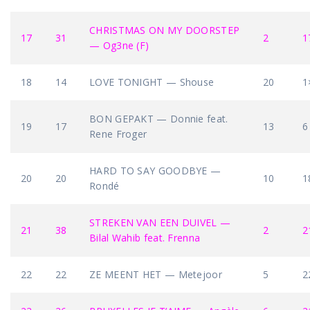
CHRISTMAS ON MY DOORSTEP
17
31
2
1
— Og3ne (F)
18
14
LOVE TONIGHT — Shouse
20
1
BON GEPAKT — Donnie feat.
19
17
13
6
Rene Froger
HARD TO SAY GOODBYE —
20
20
10
1
Rondé
STREKEN VAN EEN DUIVEL —
21
38
2
2
Bilal Wahib feat. Frenna
22
22
ZE MEENT HET — Metejoor
5
2