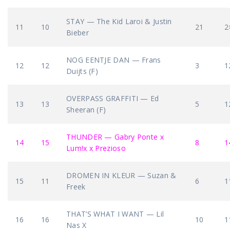
STAY — The Kid Laroi & Justin
11
10
21
2
Bieber
NOG EENTJE DAN — Frans
12
12
3
1
Duijts (F)
OVERPASS GRAFFITI — Ed
13
13
5
1
Sheeran (F)
THUNDER — Gabry Ponte x
14
15
8
1
Lum!x x Prezioso
DROMEN IN KLEUR — Suzan &
15
11
6
1
Freek
THAT’S WHAT I WANT — Lil
16
16
10
1
Nas X