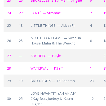
23
26
BRUXELLES JE T’AIME — Angèle
6
2
24
27
SANTÉ — Stromae
7
1
25
18
LITTLE THINGS — Abba (F)
4
1
MOTH TO A FLAME — Swedish
26
23
6
1
House Mafia & The Weeknd
27
—
ABCDEFU — Gayle
1
2
28
—
WATERVAL — K3 (F)
1
2
29
19
BAD HABITS — Ed Sheeran
23
6
LOVE NWANTITI (AH AH AH) —
30
25
CKay feat. Joeboy & Kuami
12
7
Eugene