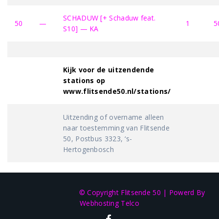
SCHADUW [+ Schaduw feat.
50
—
1
5
S10] — KA
Kijk voor de uitzendende
stations op
www.flitsende50.nl/stations/
Uitzending of overname alleen
naar toestemming van Flitsende
50, Postbus 3323, ‘s-
Hertogenbosch
© Copyright Flitsende 50
|
Powerd By
Webhosting Telco