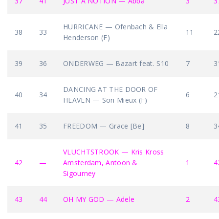
37
41
JUST A NOTION — Abba
3
3
HURRICANE — Ofenbach & Ella
38
33
11
2
Henderson (F)
39
36
ONDERWEG — Bazart feat. S10
7
3
DANCING AT THE DOOR OF
40
34
6
2
HEAVEN — Son Mieux (F)
41
35
FREEDOM — Grace [Be]
8
3
VLUCHTSTROOK — Kris Kross
42
—
Amsterdam, Antoon &
1
4
Sigourney
43
44
OH MY GOD — Adele
2
4