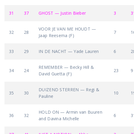
31
37
GHOST — Justin Bieber
3
3
VOOR JE VAN ME HOUDT —
32
28
7
1
Jaap Reesema (F)
33
29
IN DE NACHT — Yade Lauren
6
2
REMEMBER — Becky Hill &
34
24
23
9
David Guetta (F)
DUIZEND STERREN — Regi &
35
30
10
1
Pauline
HOLD ON — Armin van Buuren
36
32
6
3
and Davina Michelle