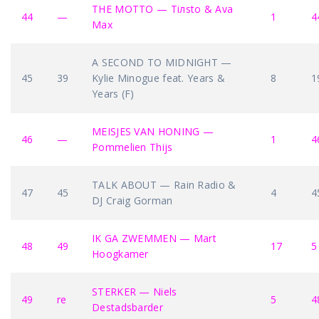
THE MOTTO — Tiлsto & Ava
44
—
1
4
Max
A SECOND TO MIDNIGHT —
45
39
Kylie Minogue feat. Years &
8
1
Years (F)
MEISJES VAN HONING —
46
—
1
4
Pommelien Thijs
TALK ABOUT — Rain Radio &
47
45
4
4
DJ Craig Gorman
IK GA ZWEMMEN — Mart
48
49
17
5
Hoogkamer
STERKER — Niels
49
re
5
4
Destadsbarder