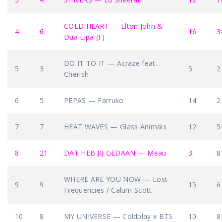
COLD HEART — Elton John &
4
6
16
3
Dua Lipa (F)
DO IT TO IT — Acraze feat.
5
3
5
2
Cherish
6
5
PEPAS — Farruko
14
2
7
7
HEAT WAVES — Glass Animals
12
5
8
21
DAT HEB JIJ GEDAAN — Meau
3
8
WHERE ARE YOU NOW — Lost
9
9
15
6
Frequencies / Calum Scott
10
8
MY UNIVERSE — Coldplay x BTS
10
8