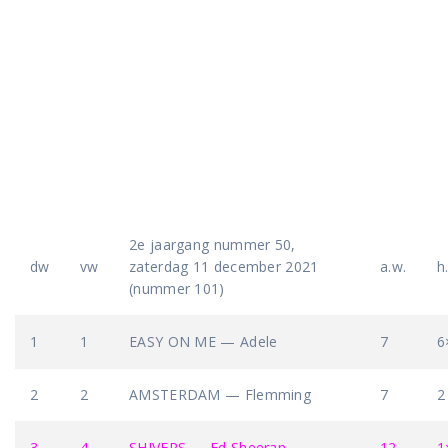
2e jaargang nummer 50,
dw
vw
zaterdag 11 december 2021
a.w.
h
(nummer 101)
1
1
EASY ON ME — Adele
7
6
2
2
AMSTERDAM — Flemming
7
2
3
4
SHIVERS — Ed Sheeran
12
1