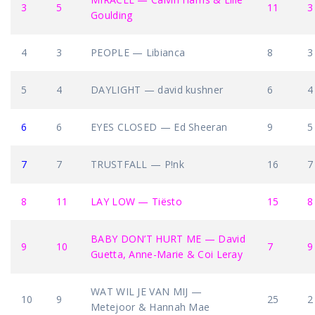
3
5
11
3
Goulding
4
3
PEOPLE — Libianca
8
3
5
4
DAYLIGHT — david kushner
6
4
6
6
EYES CLOSED — Ed Sheeran
9
5
7
7
TRUSTFALL — P!nk
16
7
8
11
LAY LOW — Tiësto
15
8
BABY DON’T HURT ME — David
9
10
7
9
Guetta, Anne-Marie & Coi Leray
WAT WIL JE VAN MIJ —
10
9
25
2
Metejoor & Hannah Mae