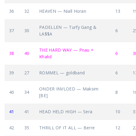
36
32
HEAVEN — Niall Horan
13
1
PADELLEN — Turfy Gang &
37
30
6
2
LA$$A
THE HARD WAY — Pnau +
38
40
6
3
Khalid
39
27
ROMMEL — goldband
6
1
ONDER INVLOED — Maksim
40
34
8
1
[BE]
41
41
HEAD HELD HIGH — Sera
10
3
42
35
THRILL OF IT ALL — Berre
12
2