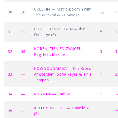
CREEPIN’ — Metro Boomin with
30
26
22
7
The Weeknd & 21 Savage
CONFETTI SHOTGUN — Ilse
31
24
5
2
DeLange (F)
HOREN, ZIEN EN ZWIJGEN —
32
36
3
3
Regi feat. Maxine
HOW YOU SAMBA — Kris Kross
33
—
Amsterdam, Sofia Reyes & Tinie
1
3
Tempah
34
—
RIHANNA — Camille
1
3
ALLEEN MET JOU — Isabelle A
35
—
1
3
(F)