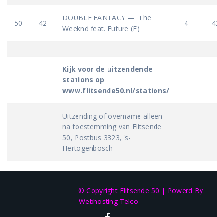
DOUBLE FANTACY — The
50
42
4
4
Weeknd feat. Future (F)
Kijk voor de uitzendende
stations op
www.flitsende50.nl/stations/
Uitzending of overname alleen
na toestemming van Flitsende
50, Postbus 3323, ‘s-
Hertogenbosch
© Copyright Flitsende 50
|
Powerd By
Webhosting Telco