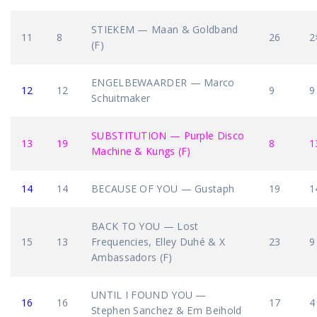
STIEKEM — Maan & Goldband
11
8
26
2
(F)
ENGELBEWAARDER — Marco
12
12
9
9
Schuitmaker
SUBSTITUTION — Purple Disco
13
19
8
1
Machine & Kungs (F)
14
14
BECAUSE OF YOU — Gustaph
19
1
BACK TO YOU — Lost
15
13
Frequencies, Elley Duhé & X
23
9
Ambassadors (F)
UNTIL I FOUND YOU —
16
16
17
4
Stephen Sanchez & Em Beihold