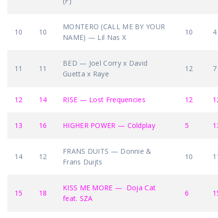
(F)
MONTERO (CALL ME BY YOUR
10
10
10
4
NAME) — Lil Nas X
BED — Joel Corry x David
11
11
12
7
Guetta x Raye
12
14
RISE — Lost Frequencies
12
1
13
16
HIGHER POWER — Coldplay
5
1
FRANS DUITS — Donnie &
14
12
10
1
Frans Duijts
KISS ME MORE — Doja Cat
15
18
6
1
feat. SZA