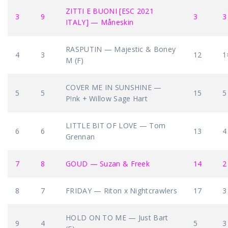
ZITTI E BUONI [ESC 2021
3
9
3
3
ITALY] — Måneskin
RASPUTIN — Majestic & Boney
4
3
12
1
M (F)
COVER ME IN SUNSHINE —
5
5
15
5
P!nk + Willow Sage Hart
LITTLE BIT OF LOVE — Tom
6
6
13
4
Grennan
7
8
GOUD — Suzan & Freek
14
2
8
7
FRIDAY — Riton x Nightcrawlers
17
3
HOLD ON TO ME — Just Bart
9
4
5
3