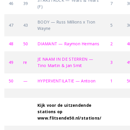
STARSTRUCK — Years & Years
46
39
7
3
(F)
BODY — Russ Millions x Tion
47
43
5
3
Wayne
48
50
DIAMANT — Raymon Hermans
2
4
JE NAAM IN DE STERREN —
49
re
3
4
Tino Martin & Jan Smit
50
—
HYPERVENTILATIE — Antoon
1
5
Kijk voor de uitzendende
stations op
www.flitsende50.nl/stations/