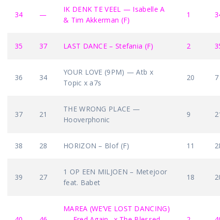
IK DENK TE VEEL — Isabelle A
34
—
1
3
& Tim Akkerman (F)
35
37
LAST DANCE – Stefania (F)
2
3
YOUR LOVE (9PM) — Atb x
36
34
20
7
Topic x a7s
THE WRONG PLACE —
37
21
9
2
Hooverphonic
38
28
HORIZON – Blof (F)
11
2
1 OP EEN MILJOEN – Metejoor
39
27
18
2
feat. Babet
MAREA (WE’VE LOST DANCING)
40
46
— Fred Again.. x The Blessed
2
4