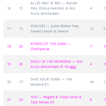
ALLES WAT IK MIS — Ronnie
16
15
Flex, Emma Heesters & Kris
4
1
Kross Amsterdam
PEACHES — Justin Bieber feat.
17
13
12
5
Daniel Caesar & Giveon
AFRAID OF THE DARK —
18
20
7
1
Chef’special
EARLY IN THE MORNING — Kris
19
26
4
1
Kross Amsterdam ft. Shaggy
SAVE YOUR TEARS — The
20
17
36
1
Weeknd (F)
YOU — Regard & Troye Sivan &
21
24
8
1
Tate Mcrae (F)