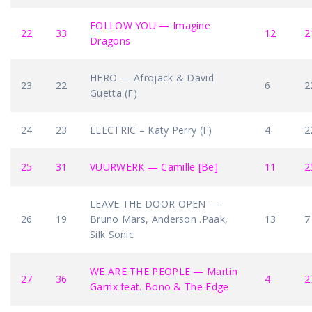
FOLLOW YOU — Imagine
22
33
12
2
Dragons
HERO — Afrojack & David
23
22
6
2
Guetta (F)
24
23
ELECTRIC – Katy Perry (F)
4
2
25
31
VUURWERK — Camille [Be]
11
2
LEAVE THE DOOR OPEN —
26
19
Bruno Mars, Anderson .Paak,
13
7
Silk Sonic
WE ARE THE PEOPLE — Martin
27
36
4
2
Garrix feat. Bono & The Edge