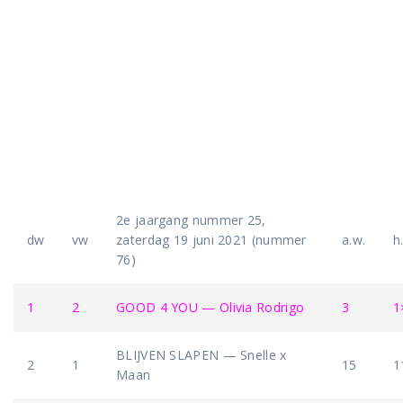
2e jaargang nummer 25,
dw
vw
zaterdag 19 juni 2021 (nummer
a.w.
h
76)
1
2
GOOD 4 YOU — Olivia Rodrigo
3
1
BLIJVEN SLAPEN — Snelle x
2
1
15
1
Maan