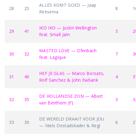
ALLES KOMT GOED — Jaap
28
25
8
1
Reesema
IKO IKO — Justin Wellington
29
41
3
2
feat. Small Jam
WASTED LOVE — Ofenbach
30
32
7
3
feat. Lagique
HEF JE GLAS — Marco Borsato,
31
40
4
3
Rolf Sanchez & John Ewbank
DE HOLLANDSE ZON — Albert
32
35
3
3
van Benthem (F)
DE WERELD DRAAIT VOOR JOU
33
30
6
2
— Niels Destadsbader & Regi