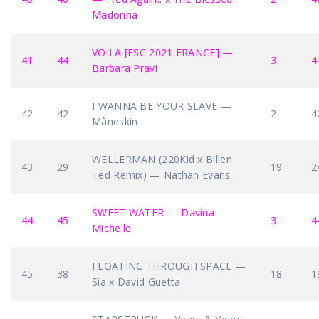
Madonna
VOILA [ESC 2021 FRANCE] —
41
44
3
4
Barbara Pravi
I WANNA BE YOUR SLAVE —
42
42
2
4
Måneskin
WELLERMAN (220Kid x Billen
43
29
19
2
Ted Remix) — Nathan Evans
SWEET WATER — Davina
44
45
3
4
Michelle
FLOATING THROUGH SPACE —
45
38
18
1
Sia x David Guetta