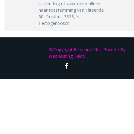
Uitzending of overname alleen
naar toestemming van Flitsende
50, Postbus 3323, ‘s-
Hertogenbosch
© Copyright Flitsende 50
|
Powerd By
Webhosting Telco