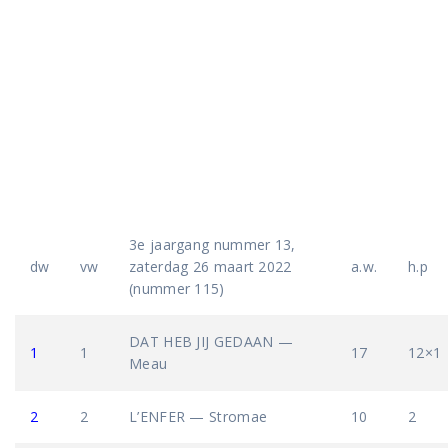
3e jaargang nummer 13,
dw
vw
zaterdag 26 maart 2022
a.w.
h.p
(nummer 115)
DAT HEB JIJ GEDAAN —
1
1
17
12×1
Meau
2
2
L’ENFER — Stromae
10
2