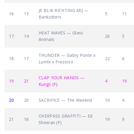
JE BLIK RICHTING MIJ —
16
13
5
11
Bankzitters
HEAT WAVES — Glass
17
14
26
5
Animals
THUNDER — Gabry Ponte x
18
17
22
6
Lum!x x Prezioso
CLAP YOUR HANDS —
19
21
4
19
Kungs (F)
20
20
SACRIFICE — The Weeknd
10
4
OVERPASS GRAFFITI — Ed
21
16
19
9
Sheeran (F)