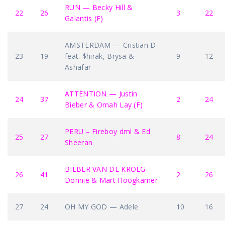
RUN — Becky Hill &
22
26
3
22
Galantis (F)
AMSTERDAM — Cristian D
23
19
feat. $hirak, Brysa &
9
12
Ashafar
ATTENTION — Justin
24
37
2
24
Bieber & Omah Lay (F)
PERU – Fireboy dml & Ed
25
27
8
24
Sheeran
BIEBER VAN DE KROEG —
26
41
2
26
Donnie & Mart Hoogkamer
27
24
OH MY GOD — Adele
10
16