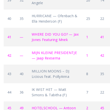
39
32
20
14
Angele
HURRICANE — Ofenbach &
40
35
25
22
Ella Henderson (F)
WHERE DID YOU GO? — Jax
41
—
1
41
Jones Featuring Mnek
MIJN KLEINE PRESIDENTJE
42
—
1
42
— Jaap Reesema
MILLION MOONS – DJ
43
40
8
35
Licious feat. PollyAnna
IK WIST HET — Matt
44
36
7
22
Simons & Tabitha (F)
45
49
HOTELSCHOOL — Antoon
2
45