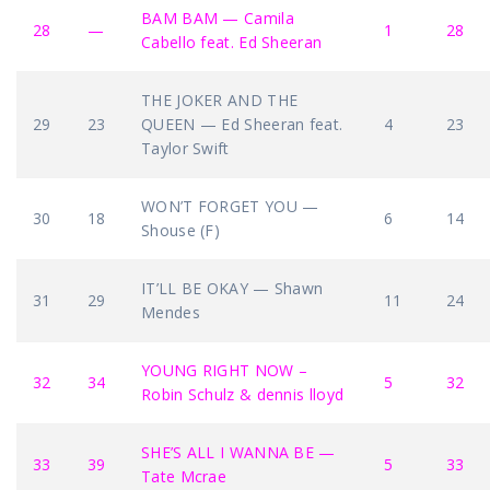
BAM BAM — Camila
28
—
1
28
Cabello feat. Ed Sheeran
THE JOKER AND THE
29
23
QUEEN — Ed Sheeran feat.
4
23
Taylor Swift
WON’T FORGET YOU —
30
18
6
14
Shouse (F)
IT’LL BE OKAY — Shawn
31
29
11
24
Mendes
YOUNG RIGHT NOW –
32
34
5
32
Robin Schulz & dennis lloyd
SHE’S ALL I WANNA BE —
33
39
5
33
Tate Mcrae