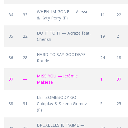
WHEN I’M GONE — Alesso
34
33
11
22
& Katy Perry (F)
DO IT TO IT — Acraze feat.
35
22
19
2
Cherish
HARD TO SAY GOODBYE —
36
28
24
18
Ronde
MISS YOU — Jérémie
37
—
1
37
Makiese
LET SOMEBODY GO —
38
31
Coldplay & Selena Gomez
5
25
(F)
BRUXELLES JE T’AIME —