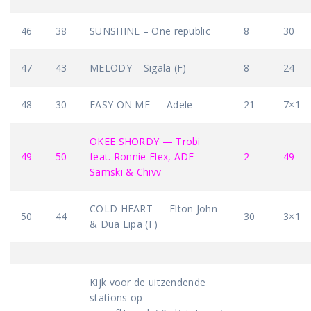
46
38
SUNSHINE – One republic
8
30
47
43
MELODY – Sigala (F)
8
24
48
30
EASY ON ME — Adele
21
7×1
OKEE SHORDY — Trobi
49
50
feat. Ronnie Flex, ADF
2
49
Samski & Chivv
COLD HEART — Elton John
50
44
30
3×1
& Dua Lipa (F)
Kijk voor de uitzendende
stations op