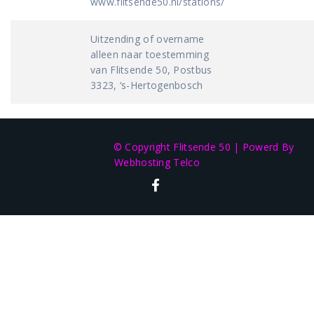
www.flitsende50.nl/stations/
Uitzending of overname
alleen naar toestemming
van Flitsende 50, Postbus
3323, ‘s-Hertogenbosch
© Copyright Flitsende 50
|
Powerd By
Webhosting Telco