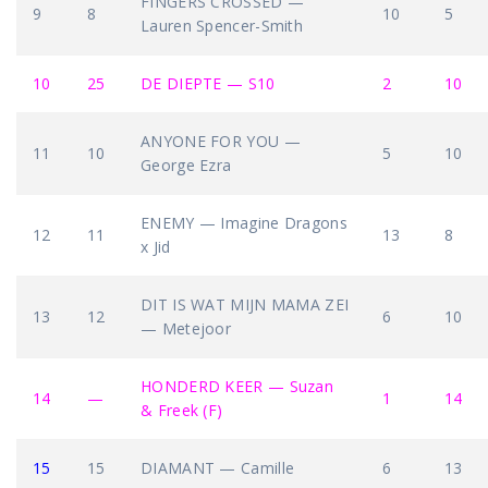
FINGERS CROSSED —
9
8
10
5
Lauren Spencer-Smith
10
25
DE DIEPTE — S10
2
10
ANYONE FOR YOU —
11
10
5
10
George Ezra
ENEMY — Imagine Dragons
12
11
13
8
x Jid
DIT IS WAT MIJN MAMA ZEI
13
12
6
10
— Metejoor
HONDERD KEER — Suzan
14
—
1
14
& Freek (F)
15
15
DIAMANT — Camille
6
13