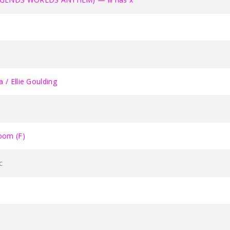
/ Ellie Goulding
oom (F)
c