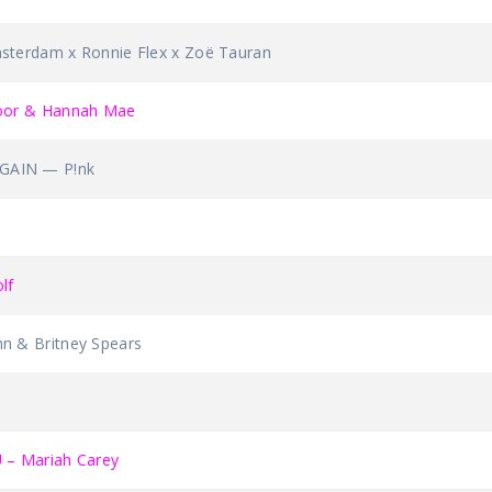
terdam x Ronnie Flex x Zoë Tauran
oor & Hannah Mae
AIN — P!nk
lf
 & Britney Spears
 – Mariah Carey