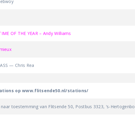
pebwoy
ME OF THE YEAR – Andy Williams
mieux
SS — Chris Rea
tations op www.flitsende50.nl/stations/
 naar toestemming van Flitsende 50, Postbus 3323, ‘s-Hertogenb