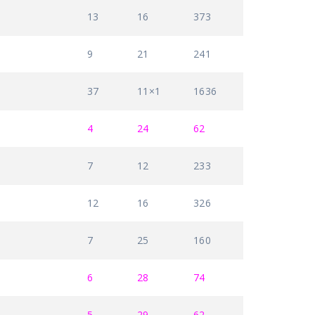
13
16
373
9
21
241
37
11×1
1636
4
24
62
7
12
233
12
16
326
7
25
160
6
28
74
5
29
62