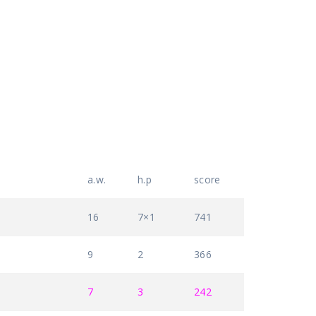
a.w.
h.p
score
16
7×1
741
9
2
366
7
3
242