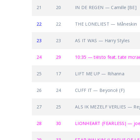
21
20
IN DE REGEN — Camille [BE]
22
22
THE LONELIEST — Måneskin
23
23
AS IT WAS — Harry Styles
24
29
10:35 — tiësto feat. tate mcra
25
17
LIFT ME UP — Rihanna
26
24
CUFF IT — Beyoncé (F)
27
25
ALS IK MEZELF VERLIES — Regi
28
30
LIONHEART (FEARLESS) — joel
29
33
STAR WALKIN’ (LEAGUE OF L