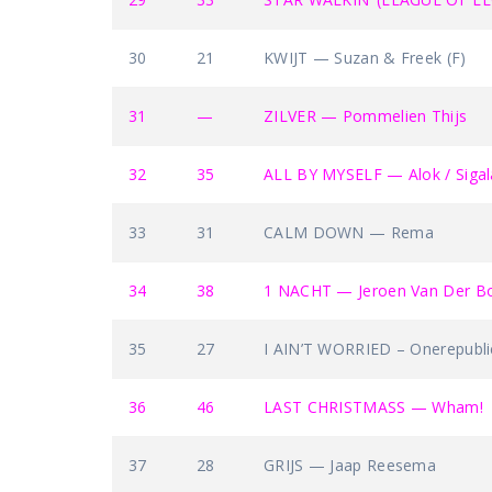
30
21
KWIJT — Suzan & Freek (F)
31
—
ZILVER — Pommelien Thijs
32
35
ALL BY MYSELF — Alok / Sigala 
33
31
CALM DOWN — Rema
34
38
1 NACHT — Jeroen Van Der B
35
27
I AIN’T WORRIED – Onerepubli
36
46
LAST CHRISTMASS — Wham!
37
28
GRIJS — Jaap Reesema