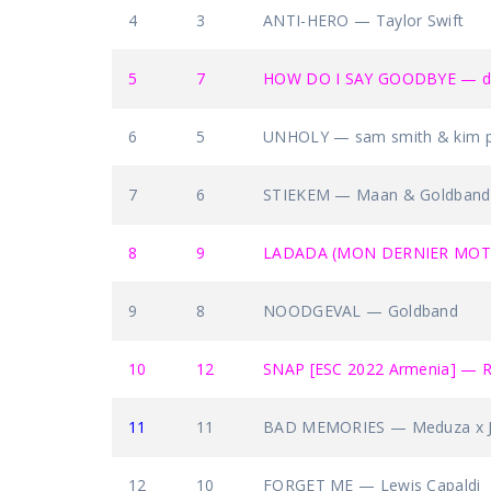
4
3
ANTI-HERO — Taylor Swift
5
7
HOW DO I SAY GOODBYE — de
6
5
UNHOLY — sam smith & kim p
7
6
STIEKEM — Maan & Goldband 
8
9
LADADA (MON DERNIER MOT)
9
8
NOODGEVAL — Goldband
10
12
SNAP [ESC 2022 Armenia] — Ro
11
11
BAD MEMORIES — Meduza x Jam
12
10
FORGET ME — Lewis Capaldi