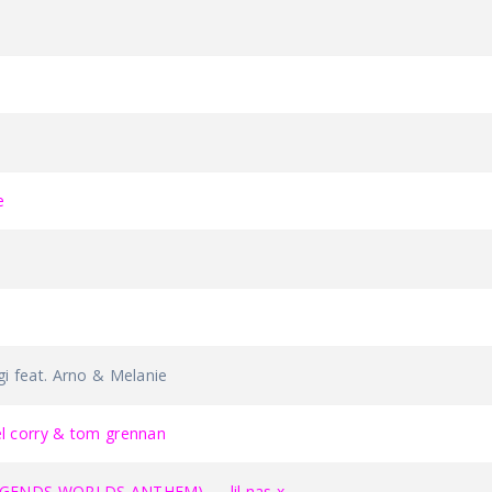
e
 feat. Arno & Melanie
 corry & tom grennan
EGENDS WORLDS ANTHEM) — lil nas x