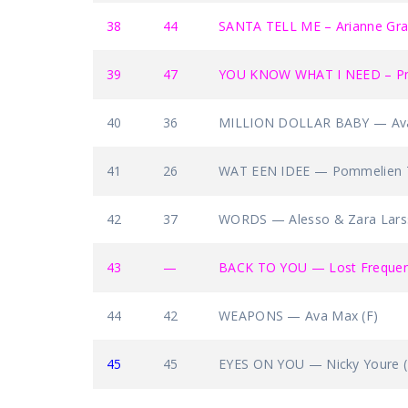
38
44
SANTA TELL ME – Arianne Gr
39
47
YOU KNOW WHAT I NEED – Pna
40
36
MILLION DOLLAR BABY — Ava
41
26
WAT EEN IDEE — Pommelien Th
42
37
WORDS — Alesso & Zara Lars
43
—
BACK TO YOU — Lost Frequenc
44
42
WEAPONS — Ava Max (F)
45
45
EYES ON YOU — Nicky Youre (