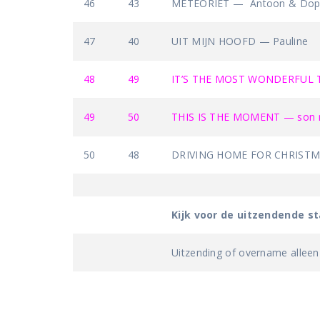
46
43
METEORIET — Antoon & Do
47
40
UIT MIJN HOOFD — Pauline
48
49
IT’S THE MOST WONDERFUL TI
49
50
THIS IS THE MOMENT — son 
50
48
DRIVING HOME FOR CHRISTMA
Kijk voor de uitzendende s
Uitzending of overname alleen