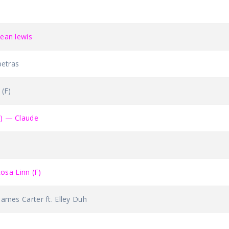
an lewis
etras
(F)
 — Claude
sa Linn (F)
es Carter ft. Elley Duh