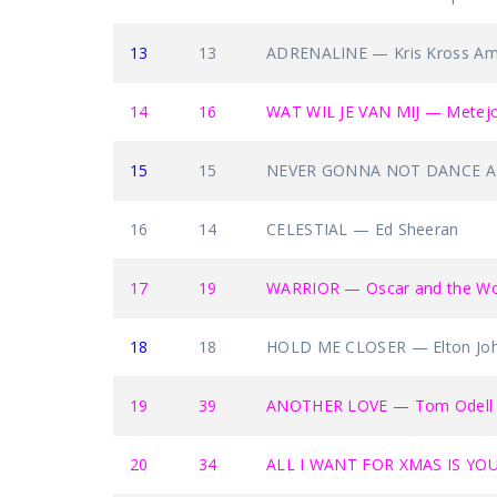
13
13
ADRENALINE — Kris Kross Ams
14
16
WAT WIL JE VAN MIJ — Metej
15
15
NEVER GONNA NOT DANCE AG
16
14
CELESTIAL — Ed Sheeran
17
19
WARRIOR — Oscar and the Wo
18
18
HOLD ME CLOSER — Elton John
19
39
ANOTHER LOVE — Tom Odell
20
34
ALL I WANT FOR XMAS IS YOU