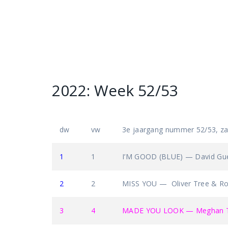
2022: Week 52/53
dw
vw
3e jaargang nummer 52/53, z
1
1
I’M GOOD (BLUE) — David Gu
2
2
MISS YOU — Oliver Tree & Ro
3
4
MADE YOU LOOK — Meghan Tr