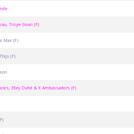
ande
u, Troye Sivan (F)
 Max (F)
ijs (F)
son
ies, Elley Duhé & X Ambassadors (F)
F)