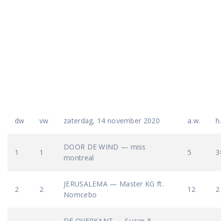
dw
vw
zaterdag, 14 november 2020
a.w.
h
DOOR DE WIND — miss
1
1
5
3
montreal
JERUSALEMA — Master KG ft.
2
2
12
2
Nomcebo
DE OVERKANT — Suzan &