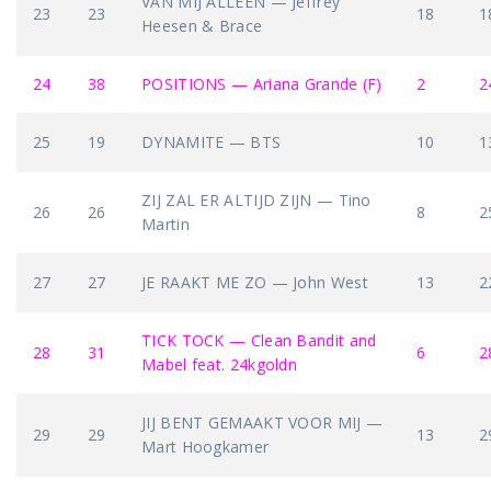
VAN MIJ ALLEEN — Jeffrey
23
23
18
1
Heesen & Brace
24
38
POSITIONS — Ariana Grande (F)
2
2
25
19
DYNAMITE — BTS
10
1
ZIJ ZAL ER ALTIJD ZIJN — Tino
26
26
8
2
Martin
27
27
JE RAAKT ME ZO — John West
13
2
TICK TOCK — Clean Bandit and
28
31
6
2
Mabel feat. 24kgoldn
JIJ BENT GEMAAKT VOOR MIJ —
29
29
13
2
Mart Hoogkamer