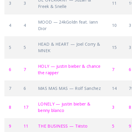
3
3
11
1
Freek & Snelle
MOOD — 24kGoldn feat. Iann
4
4
10
3
Dior
HEAD & HEART — Joel Corry &
5
5
15
3
MNEK
HOLY — justin bieber & chance
6
7
7
6
the rapper
7
6
MAS MAS MAS — Rolf Sanchez
14
7
LONELY — justin bieber &
8
17
3
8
benny blanco
9
11
THE BUSINESS — Tiësto
5
9