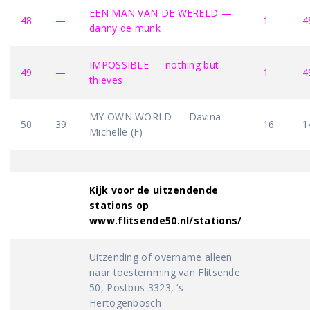
EEN MAN VAN DE WERELD —
48
—
1
4
danny de munk
IMPOSSIBLE — nothing but
49
—
1
4
thieves
MY OWN WORLD — Davina
50
39
16
1
Michelle (F)
Kijk voor de uitzendende
stations op
www.flitsende50.nl/stations/
Uitzending of overname alleen
naar toestemming van Flitsende
50, Postbus 3323, ‘s-
Hertogenbosch