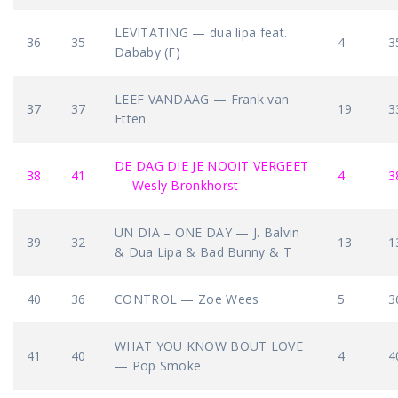
LEVITATING — dua lipa feat.
36
35
4
3
Dababy (F)
LEEF VANDAAG — Frank van
37
37
19
3
Etten
DE DAG DIE JE NOOIT VERGEET
38
41
4
3
— Wesly Bronkhorst
UN DIA – ONE DAY — J. Balvin
39
32
13
1
& Dua Lipa & Bad Bunny & T
40
36
CONTROL — Zoe Wees
5
3
WHAT YOU KNOW BOUT LOVE
41
40
4
4
— Pop Smoke