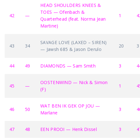
HEAD SHOULDERS KNEES &
TOES — Ofenbach &
42
—
1
4
Quarterhead (feat. Norma Jean
Martine)
SAVAGE LOVE (LAXED – SIREN)
43
34
20
3
— Jawsh 685 & Jason Derulo
44
49
DIAMONDS — Sam Smith
3
4
OOSTENWIND — Nick & Simon
45
—
1
4
(F)
WAT BEN IK GEK OP JOU —
46
50
3
4
Marlane
47
48
EEN PROOI — Henk Dissel
3
4