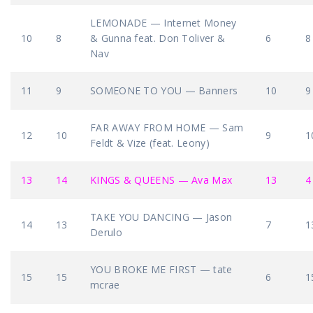
LEMONADE — Internet Money
10
8
& Gunna feat. Don Toliver &
6
8
Nav
11
9
SOMEONE TO YOU — Banners
10
9
FAR AWAY FROM HOME — Sam
12
10
9
1
Feldt & Vize (feat. Leony)
13
14
KINGS & QUEENS — Ava Max
13
4
TAKE YOU DANCING — Jason
14
13
7
1
Derulo
YOU BROKE ME FIRST — tate
15
15
6
1
mcrae