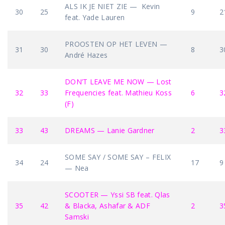
ALS IK JE NIET ZIE — Kevin
30
25
9
2
feat. Yade Lauren
PROOSTEN OP HET LEVEN —
31
30
8
3
André Hazes
DON’T LEAVE ME NOW — Lost
32
33
Frequencies feat. Mathieu Koss
6
3
(F)
33
43
DREAMS — Lanie Gardner
2
3
SOME SAY / SOME SAY – FELIX
34
24
17
9
— Nea
SCOOTER — Yssi SB feat. Qlas
35
42
& Blacka, Ashafar & ADF
2
3
Samski