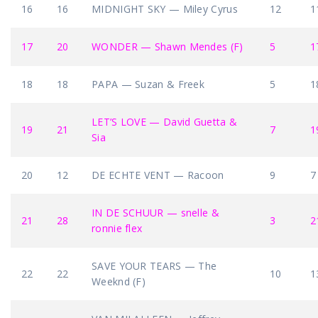
16
16
MIDNIGHT SKY — Miley Cyrus
12
1
17
20
WONDER — Shawn Mendes (F)
5
1
18
18
PAPA — Suzan & Freek
5
1
LET’S LOVE — David Guetta &
19
21
7
1
Sia
20
12
DE ECHTE VENT — Racoon
9
7
IN DE SCHUUR — snelle &
21
28
3
2
ronnie flex
SAVE YOUR TEARS — The
22
22
10
1
Weeknd (F)