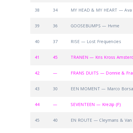
38
34
MY HEAD & MY HEART — Ava 
39
36
GOOSEBUMPS — Hvme
40
37
RISE — Lost Frequencies
41
45
TRANEN — Kris Kross Amsterd
42
—
FRANS DUITS — Donnie & Fran
43
30
EEN MOMENT — Marco Borsato
44
—
SEVENTEEN — Krezip (F)
45
40
EN ROUTE — Cleymans & Van 