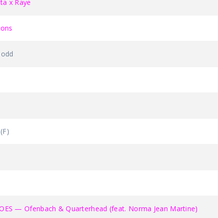
ta x Raye
gons
Codd
(F)
e
S — Ofenbach & Quarterhead (feat. Norma Jean Martine)