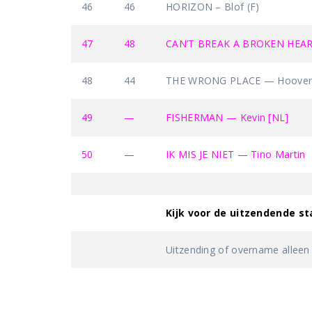
46
46
HORIZON – Blof (F)
47
48
CAN’T BREAK A BROKEN HEART
48
44
THE WRONG PLACE — Hoover
49
—
FISHERMAN — Kevin [NL]
50
—
IK MIS JE NIET — Tino Martin
Kijk voor de uitzendende st
Uitzending of overname alleen