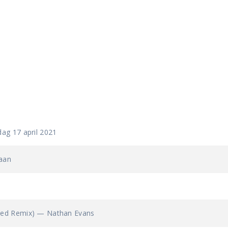
ag 17 april 2021
aan
Ted Remix) — Nathan Evans