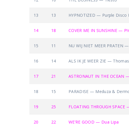
13
13
HYPNOTIZED — Purple Disco M
14
18
COVER ME IN SUNSHINE — P!nk
15
11
NU WIJ NIET MEER PRATEN — 
16
14
ALS IK JE WEER ZIE — Thomas 
17
21
ASTRONAUT IN THE OCEAN —
18
15
PARADISE — Meduza & Dermo
19
25
FLOATING THROUGH SPACE — S
20
22
WE’RE GOOD — Dua Lipa