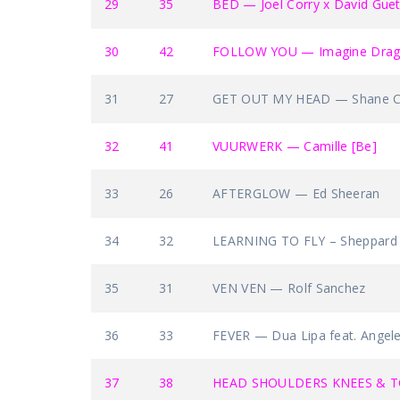
29
35
BED — Joel Corry x David Guet
30
42
FOLLOW YOU — Imagine Dra
31
27
GET OUT MY HEAD — Shane 
32
41
VUURWERK — Camille [Be]
33
26
AFTERGLOW — Ed Sheeran
34
32
LEARNING TO FLY – Sheppard 
35
31
VEN VEN — Rolf Sanchez
36
33
FEVER — Dua Lipa feat. Angel
37
38
HEAD SHOULDERS KNEES & TOE