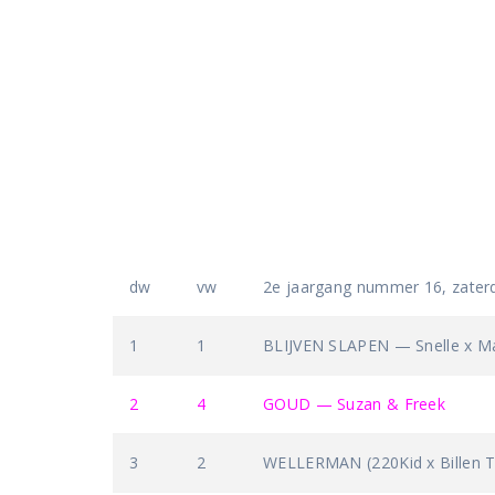
dw
vw
2e jaargang nummer 16, zaterd
1
1
BLIJVEN SLAPEN — Snelle x M
2
4
GOUD — Suzan & Freek
3
2
WELLERMAN (220Kid x Billen 