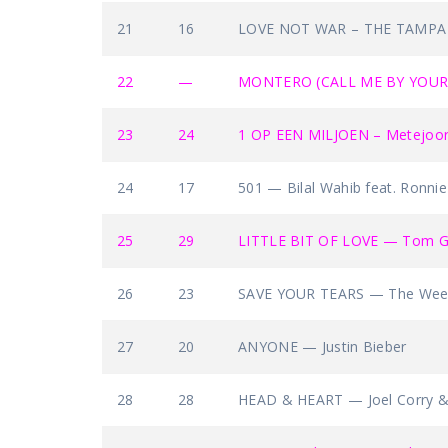
21
16
LOVE NOT WAR – THE TAMPA —
22
—
MONTERO (CALL ME BY YOUR 
23
24
1 OP EEN MILJOEN – Metejoor 
24
17
501 — Bilal Wahib feat. Ronnie
25
29
LITTLE BIT OF LOVE — Tom G
26
23
SAVE YOUR TEARS — The Week
27
20
ANYONE — Justin Bieber
28
28
HEAD & HEART — Joel Corry 