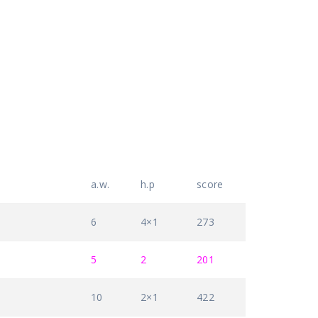
a.w.
h.p
score
6
4×1
273
5
2
201
10
2×1
422