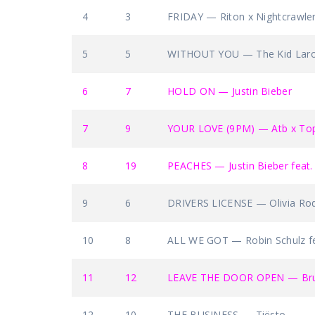
4
3
FRIDAY — Riton x Nightcrawle
5
5
WITHOUT YOU — The Kid Laro
6
7
HOLD ON — Justin Bieber
7
9
YOUR LOVE (9PM) — Atb x Top
8
19
PEACHES — Justin Bieber feat.
9
6
DRIVERS LICENSE — Olivia Rod
10
8
ALL WE GOT — Robin Schulz fe
11
12
LEAVE THE DOOR OPEN — Bruno
12
10
THE BUSINESS — Tiësto