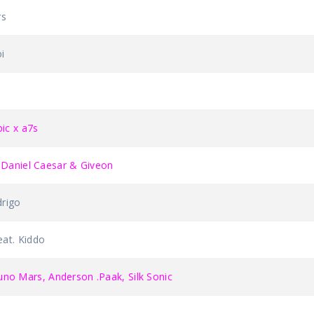
rs
i
ic x a7s
 Daniel Caesar & Giveon
rigo
at. Kiddo
 Mars, Anderson .Paak, Silk Sonic