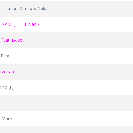
 Jason Derulo x Nuka
NAME) — Lil Nas X
feat. Babet
 Flex
rennan
nd (F)
& Mnek