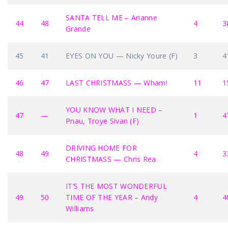
SANTA TELL ME – Arianne
44
48
4
3
Grande
45
41
EYES ON YOU — Nicky Youre (F)
3
4
46
47
LAST CHRISTMASS — Wham!
11
1
YOU KNOW WHAT I NEED –
47
—
1
4
Pnau, Troye Sivan (F)
DRIVING HOME FOR
48
49
4
3
CHRISTMASS — Chris Rea
IT’S THE MOST WONDERFUL
49
50
TIME OF THE YEAR – Andy
4
4
Williams