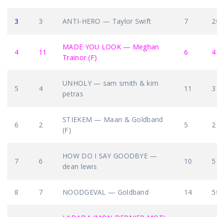
3
3
ANTI-HERO — Taylor Swift
7
2
MADE YOU LOOK — Meghan
4
11
6
4
Trainor (F)
UNHOLY — sam smith & kim
5
4
11
3
petras
STIEKEM — Maan & Goldband
6
2
5
2
(F)
HOW DO I SAY GOODBYE —
7
6
10
5
dean lewis
8
7
NOODGEVAL — Goldband
14
5