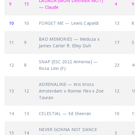
LADADA (MON DERNIER MOT)
9
15
4
9
— Claude
10
10
FORGET ME — Lewis Capaldi
13
8
BAD MEMORIES — Meduza x
11
9
17
5
James Carter ft. Elley Duh
SNAP [ESC 2022 Armenia] —
12
8
23
4
Rosa Linn (F)
ADRENALINE — Kris Kross
13
12
Amsterdam x Ronnie Flex x Zoë
12
1
Tauran
14
13
CELESTIAL — Ed Sheeran
10
1
NEVER GONNA NOT DANCE
15
14
3
1