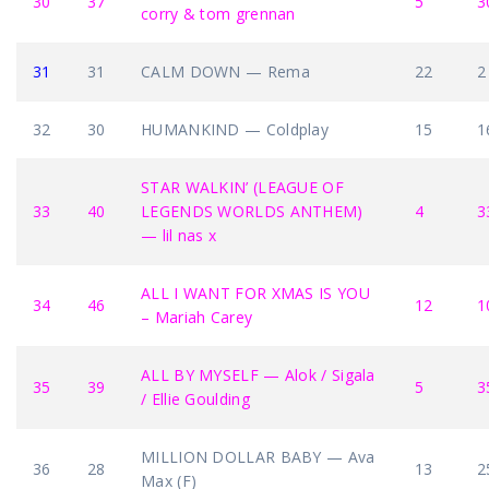
30
37
5
3
corry & tom grennan
31
31
CALM DOWN — Rema
22
2
32
30
HUMANKIND — Coldplay
15
1
STAR WALKIN’ (LEAGUE OF
33
40
LEGENDS WORLDS ANTHEM)
4
3
— lil nas x
ALL I WANT FOR XMAS IS YOU
34
46
12
1
– Mariah Carey
ALL BY MYSELF — Alok / Sigala
35
39
5
3
/ Ellie Goulding
MILLION DOLLAR BABY — Ava
36
28
13
2
Max (F)