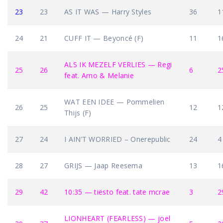
23
23
AS IT WAS — Harry Styles
36
1
24
21
CUFF IT — Beyoncé (F)
11
1
ALS IK MEZELF VERLIES — Regi
25
26
6
2
feat. Arno & Melanie
WAT EEN IDEE — Pommelien
26
25
12
1
Thijs (F)
27
24
I AIN’T WORRIED – Onerepublic
24
4
28
27
GRIJS — Jaap Reesema
13
1
29
42
10:35 — tiësto feat. tate mcrae
3
2
LIONHEART (FEARLESS) — joel