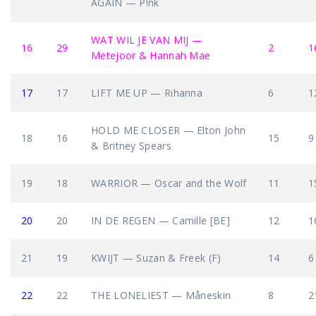
AGAIN — P!nk
WAT WIL JE VAN MIJ —
16
29
2
1
Metejoor & Hannah Mae
17
17
LIFT ME UP — Rihanna
6
1
HOLD ME CLOSER — Elton John
18
16
15
9
& Britney Spears
19
18
WARRIOR — Oscar and the Wolf
11
1
20
20
IN DE REGEN — Camille [BE]
12
1
21
19
KWIJT — Suzan & Freek (F)
14
6
22
22
THE LONELIEST — Måneskin
8
2