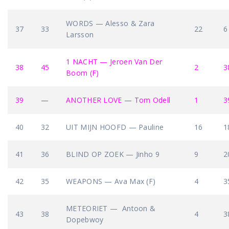
WORDS — Alesso & Zara
37
33
22
6
Larsson
1 NACHT — Jeroen Van Der
38
45
2
3
Boom (F)
39
—
ANOTHER LOVE — Tom Odell
1
3
40
32
UIT MIJN HOOFD — Pauline
16
1
41
36
BLIND OP ZOEK — Jinho 9
9
2
42
35
WEAPONS — Ava Max (F)
4
3
METEORIET — Antoon &
43
38
4
3
Dopebwoy