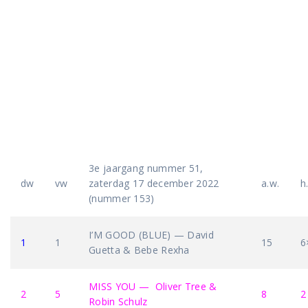
3e jaargang nummer 51,
dw
vw
zaterdag 17 december 2022
a.w.
h
(nummer 153)
I’M GOOD (BLUE) — David
1
1
15
6
Guetta & Bebe Rexha
MISS YOU — Oliver Tree &
2
5
8
2
Robin Schulz