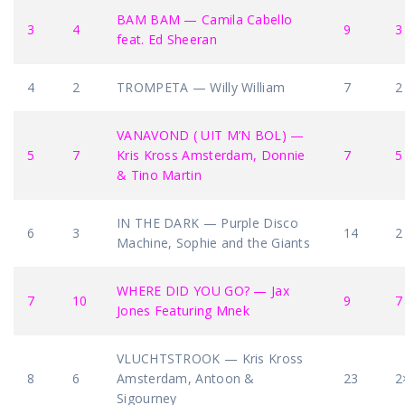
BAM BAM — Camila Cabello
3
4
9
3
feat. Ed Sheeran
4
2
TROMPETA — Willy William
7
2
VANAVOND ( UIT M’N BOL) —
5
7
Kris Kross Amsterdam, Donnie
7
5
& Tino Martin
IN THE DARK — Purple Disco
6
3
14
2
Machine, Sophie and the Giants
WHERE DID YOU GO? — Jax
7
10
9
7
Jones Featuring Mnek
VLUCHTSTROOK — Kris Kross
8
6
Amsterdam, Antoon &
23
2
Sigourney