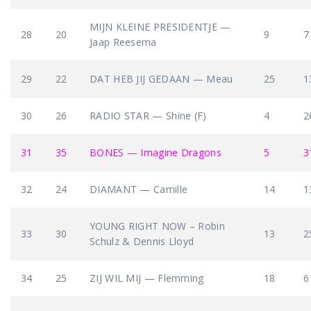
MIJN KLEINE PRESIDENTJE —
28
20
9
7
Jaap Reesema
29
22
DAT HEB JIJ GEDAAN — Meau
25
1
30
26
RADIO STAR — Shine (F)
4
2
31
35
BONES — Imagine Dragons
5
3
32
24
DIAMANT — Camille
14
1
YOUNG RIGHT NOW – Robin
33
30
13
2
Schulz & Dennis Lloyd
34
25
ZIJ WIL MIJ — Flemming
18
6