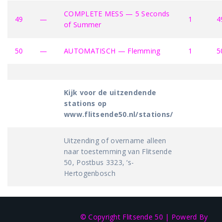
COMPLETE MESS — 5 Seconds
49
—
1
4
of Summer
50
—
AUTOMATISCH — Flemming
1
5
Kijk voor de uitzendende
stations op
www.flitsende50.nl/stations/
Uitzending of overname alleen
naar toestemming van Flitsende
50, Postbus 3323, ‘s-
Hertogenbosch
© Copyright Flitsende 50
|
Powerd By