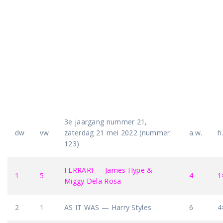
3e jaargang nummer 21,
dw
vw
zaterdag 21 mei 2022 (nummer
a.w.
h
123)
FERRARI — James Hype &
1
5
4
1
Miggy Dela Rosa
2
1
AS IT WAS — Harry Styles
6
4