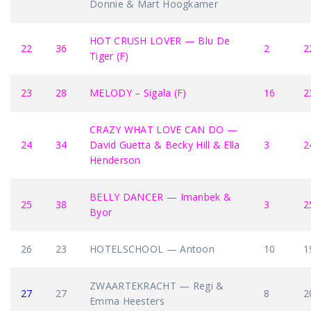
Donnie & Mart Hoogkamer
HOT CRUSH LOVER — Blu De
22
36
2
2
Tiger (F)
23
28
MELODY – Sigala (F)
16
2
CRAZY WHAT LOVE CAN DO —
24
34
David Guetta & Becky Hill & Ella
3
2
Henderson
BELLY DANCER — Imanbek &
25
38
3
2
Byor
26
23
HOTELSCHOOL — Antoon
10
1
ZWAARTEKRACHT — Regi &
27
27
8
2
Emma Heesters