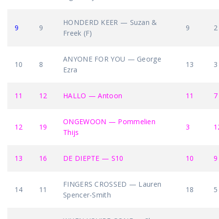
HONDERD KEER — Suzan &
9
9
9
2
Freek (F)
ANYONE FOR YOU — George
10
8
13
3
Ezra
11
12
HALLO — Antoon
11
7
ONGEWOON — Pommelien
12
19
3
1
Thijs
13
16
DE DIEPTE — S10
10
9
FINGERS CROSSED — Lauren
14
11
18
5
Spencer-Smith