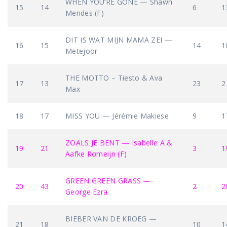
WHEN YOU’RE GONE — Shawn
15
14
6
1
Mendes (F)
DIT IS WAT MIJN MAMA ZEI —
16
15
14
1
Metejoor
THE MOTTO – Tiesto & Ava
17
13
23
2
Max
18
17
MISS YOU — Jérémie Makiese
9
1
ZOALS JE BENT — Isabelle A &
19
21
3
1
Aafke Romeijn (F)
GREEN GREEN GRASS —
20
43
2
2
George Ezra
BIEBER VAN DE KROEG —
21
18
10
1