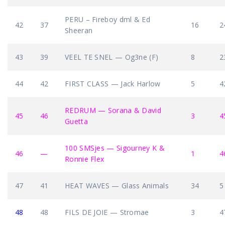
PERU – Fireboy dml & Ed
42
37
16
2
Sheeran
43
39
VEEL TE SNEL — Og3ne (F)
8
2
44
42
FIRST CLASS — Jack Harlow
5
4
REDRUM — Sorana & David
45
46
3
4
Guetta
100 SMSjes — Sigourney K &
46
—
1
4
Ronnie Flex
47
41
HEAT WAVES — Glass Animals
34
5
48
48
FILS DE JOIE — Stromae
3
4