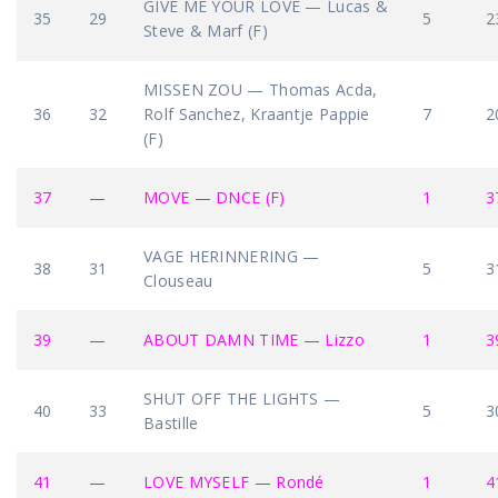
GIVE ME YOUR LOVE — Lucas &
35
29
5
2
Steve & Marf (F)
MISSEN ZOU — Thomas Acda,
36
32
Rolf Sanchez, Kraantje Pappie
7
2
(F)
37
—
MOVE — DNCE (F)
1
3
VAGE HERINNERING —
38
31
5
3
Clouseau
39
—
ABOUT DAMN TIME — Lizzo
1
3
SHUT OFF THE LIGHTS —
40
33
5
3
Bastille
41
—
LOVE MYSELF — Rondé
1
4