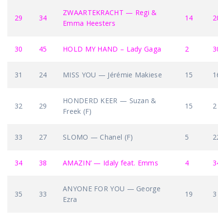
ZWAARTEKRACHT — Regi &
29
34
14
2
Emma Heesters
30
45
HOLD MY HAND – Lady Gaga
2
3
31
24
MISS YOU — Jérémie Makiese
15
1
HONDERD KEER — Suzan &
32
29
15
2
Freek (F)
33
27
SLOMO — Chanel (F)
5
2
34
38
AMAZIN’ — Idaly feat. Emms
4
3
ANYONE FOR YOU — George
35
33
19
3
Ezra