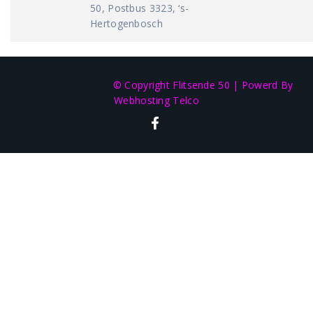
50, Postbus 3323, ‘s-
Hertogenbosch
© Copyright Flitsende 50
|
Powerd By
Webhosting Telco