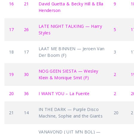
16
21
David Guetta & Becky Hill & Ella
9
1
Henderson
LATE NIGHT TALKING — Harry
17
26
5
1
Styles
LAAT ME BINNEN — Jeroen Van
18
17
3
1
Der Boom (F)
NOG GEEN SIESTA — Wesley
19
30
2
1
Klein & Monique Smit (F)
20
36
I WANT YOU – La Fuente
2
2
IN THE DARK — Purple Disco
21
14
20
2
Machine, Sophie and the Giants
VANAVOND ( UIT M’N BOL) —