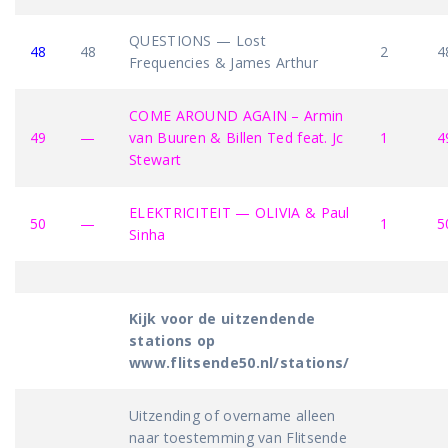
QUESTIONS — Lost
48
48
2
4
Frequencies & James Arthur
COME AROUND AGAIN – Armin
49
—
van Buuren & Billen Ted feat. Jc
1
4
Stewart
ELEKTRICITEIT — OLIVIA & Paul
50
—
1
5
Sinha
Kijk voor de uitzendende
stations op
www.flitsende50.nl/stations/
Uitzending of overname alleen
naar toestemming van Flitsende