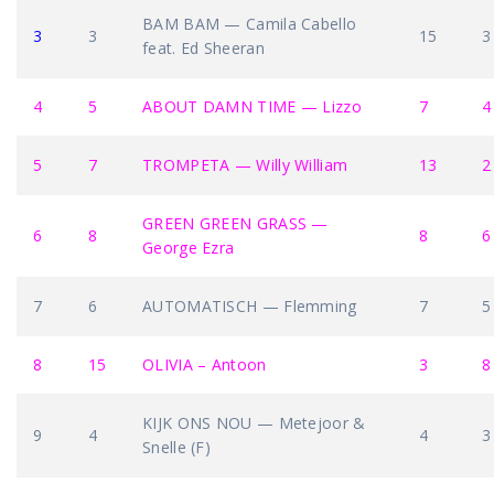
BAM BAM — Camila Cabello
3
3
15
3
feat. Ed Sheeran
4
5
ABOUT DAMN TIME — Lizzo
7
4
5
7
TROMPETA — Willy William
13
2
GREEN GREEN GRASS —
6
8
8
6
George Ezra
7
6
AUTOMATISCH — Flemming
7
5
8
15
OLIVIA – Antoon
3
8
KIJK ONS NOU — Metejoor &
9
4
4
3
Snelle (F)