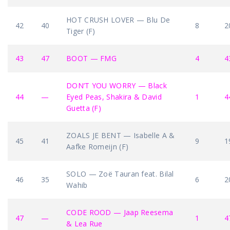
HOT CRUSH LOVER — Blu De
42
40
8
2
Tiger (F)
43
47
BOOT — FMG
4
4
DON’T YOU WORRY — Black
44
—
Eyed Peas, Shakira & David
1
4
Guetta (F)
ZOALS JE BENT — Isabelle A &
45
41
9
1
Aafke Romeijn (F)
SOLO — Zoë Tauran feat. Bilal
46
35
6
2
Wahib
CODE ROOD — Jaap Reesema
47
—
1
4
& Lea Rue