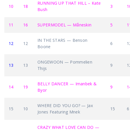
RUNNING UP THAT HILL – Kate
10
18
3
1
Bush
11
16
SUPERMODEL — Måneskin
5
1
IN THE STARS — Benson
12
12
6
1
Boone
ONGEWOON — Pommelien
13
13
9
1
Thijs
BELLY DANCER — Imanbek &
14
19
9
1
Byor
WHERE DID YOU GO? — Jax
15
10
15
6
Jones Featuring Mnek
CRAZY WHAT LOVE CAN DO —