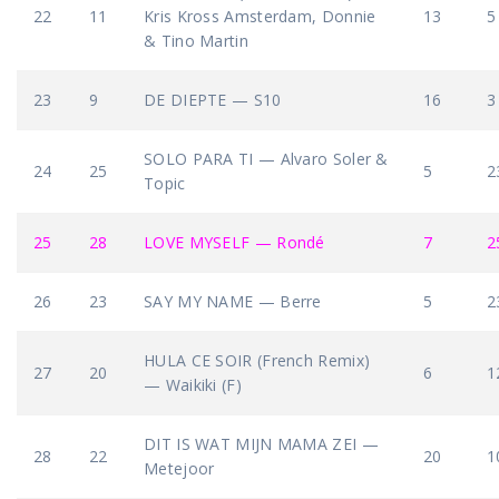
22
11
Kris Kross Amsterdam, Donnie
13
5
& Tino Martin
23
9
DE DIEPTE — S10
16
3
SOLO PARA TI — Alvaro Soler &
24
25
5
2
Topic
25
28
LOVE MYSELF — Rondé
7
2
26
23
SAY MY NAME — Berre
5
2
HULA CE SOIR (French Remix)
27
20
6
1
— Waikiki (F)
DIT IS WAT MIJN MAMA ZEI —
28
22
20
1
Metejoor