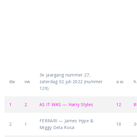
3e jaargang nummer 27,
dw
vw
zaterdag 02 juli 2022 (nummer
a.w.
h
129)
1
2
AS IT WAS — Harry Styles
12
8
FERRARI — James Hype &
2
1
10
3
Miggy Dela Rosa