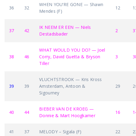
WHEN YOU’RE GONE — Shawn
36
32
12
1
Mendes (F)
IK NEEM ER EEN — Niels
37
42
2
3
Destadsbader
WHAT WOULD YOU DO? — Joel
38
46
Corry, David Guetta & Bryson
3
3
Tiller
VLUCHTSTROOK — Kris Kross
39
39
Amsterdam, Antoon &
29
2
Sigourney
BIEBER VAN DE KROEG —
40
44
16
1
Donnie & Mart Hoogkamer
41
37
MELODY – Sigala (F)
22
2