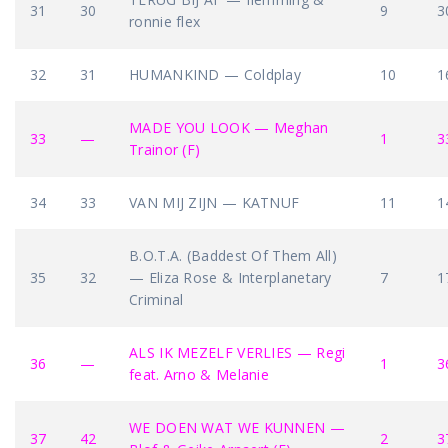
31
30
9
3
ronnie flex
32
31
HUMANKIND — Coldplay
10
1
MADE YOU LOOK — Meghan
33
—
1
3
Trainor (F)
34
33
VAN MIJ ZIJN — KATNUF
11
1
B.O.T.A. (Baddest Of Them All)
35
32
— Eliza Rose & Interplanetary
7
1
Criminal
ALS IK MEZELF VERLIES — Regi
36
—
1
3
feat. Arno & Melanie
WE DOEN WAT WE KUNNEN —
37
42
2
3