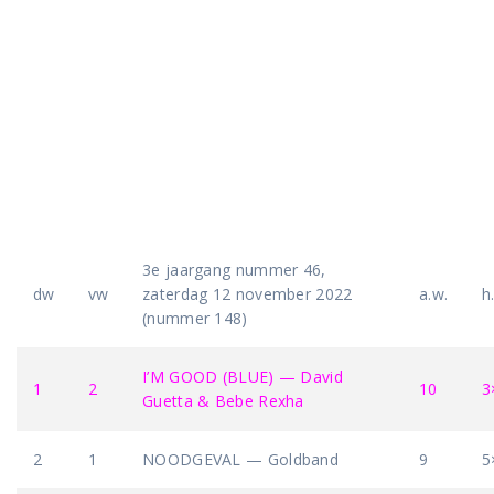
3e jaargang nummer 46,
dw
vw
zaterdag 12 november 2022
a.w.
h
(nummer 148)
I’M GOOD (BLUE) — David
1
2
10
3
Guetta & Bebe Rexha
2
1
NOODGEVAL — Goldband
9
5