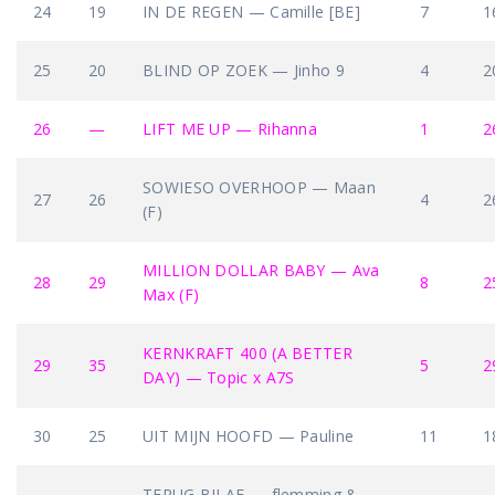
24
19
IN DE REGEN — Camille [BE]
7
1
25
20
BLIND OP ZOEK — Jinho 9
4
2
26
—
LIFT ME UP — Rihanna
1
2
SOWIESO OVERHOOP — Maan
27
26
4
2
(F)
MILLION DOLLAR BABY — Ava
28
29
8
2
Max (F)
KERNKRAFT 400 (A BETTER
29
35
5
2
DAY) — Topic x A7S
30
25
UIT MIJN HOOFD — Pauline
11
1
TERUG BIJ AF — flemming &