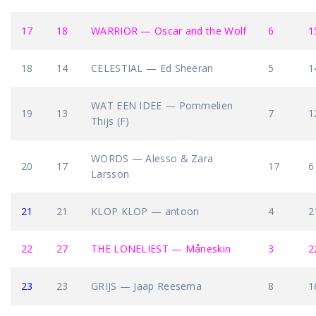
17
18
WARRIOR — Oscar and the Wolf
6
1
18
14
CELESTIAL — Ed Sheeran
5
1
WAT EEN IDEE — Pommelien
19
13
7
1
Thijs (F)
WORDS — Alesso & Zara
20
17
17
6
Larsson
21
21
KLOP KLOP — antoon
4
2
22
27
THE LONELIEST — Måneskin
3
2
23
23
GRIJS — Jaap Reesema
8
1