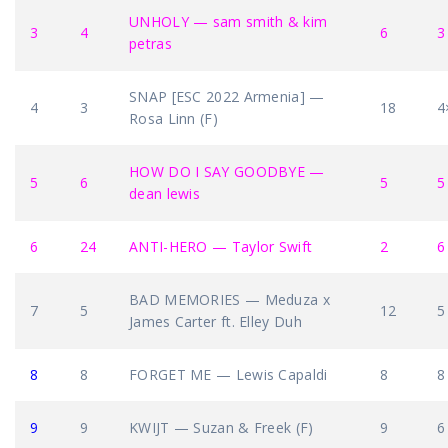
UNHOLY — sam smith & kim
3
4
6
3
petras
SNAP [ESC 2022 Armenia] —
4
3
18
4
Rosa Linn (F)
HOW DO I SAY GOODBYE —
5
6
5
5
dean lewis
6
24
ANTI-HERO — Taylor Swift
2
6
BAD MEMORIES — Meduza x
7
5
12
5
James Carter ft. Elley Duh
8
8
FORGET ME — Lewis Capaldi
8
8
9
9
KWIJT — Suzan & Freek (F)
9
6