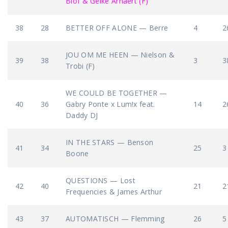
Blof & Geike Arnaert (F)
38
28
BETTER OFF ALONE — Berre
4
2
JOU OM ME HEEN — Nielson &
39
38
3
3
Trobi (F)
WE COULD BE TOGETHER —
40
36
Gabry Ponte x Lum!x feat.
14
2
Daddy DJ
IN THE STARS — Benson
41
34
25
3
Boone
QUESTIONS — Lost
42
40
21
2
Frequencies & James Arthur
43
37
AUTOMATISCH — Flemming
26
5