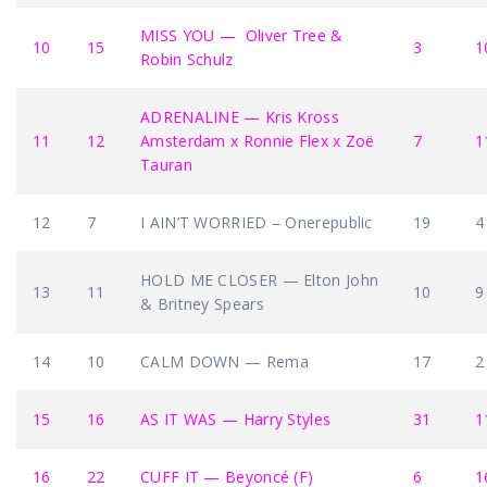
MISS YOU — Oliver Tree &
10
15
3
1
Robin Schulz
ADRENALINE — Kris Kross
11
12
Amsterdam x Ronnie Flex x Zoë
7
1
Tauran
12
7
I AIN’T WORRIED – Onerepublic
19
4
HOLD ME CLOSER — Elton John
13
11
10
9
& Britney Spears
14
10
CALM DOWN — Rema
17
2
15
16
AS IT WAS — Harry Styles
31
1
16
22
CUFF IT — Beyoncé (F)
6
1