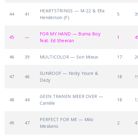
HEARTSTRINGS — M-22 & Ella
44
41
5
3
Henderson (F)
FOR MY HAND — Burna Boy
45
—
1
4
feat. Ed Sheeran
46
39
MULTICOLOR — Son Mieux
17
2
SUNROOF — Nicky Youre &
47
46
18
1
Dazy
GEEN TRANEN MEER OVER —
48
44
18
1
Camille
PERFECT FOR ME — Milo
49
47
2
4
Meskens