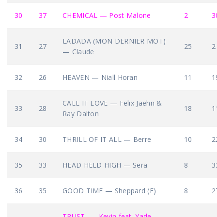
30
37
CHEMICAL — Post Malone
2
3
LADADA (MON DERNIER MOT)
31
27
25
2
— Claude
32
26
HEAVEN — Niall Horan
11
1
CALL IT LOVE — Felix Jaehn &
33
28
18
1
Ray Dalton
34
30
THRILL OF IT ALL — Berre
10
2
35
33
HEAD HELD HIGH — Sera
8
3
36
35
GOOD TIME — Sheppard (F)
8
2
TRUST — Kevin feat. Yade