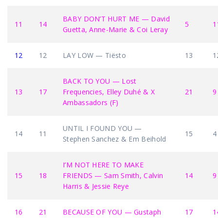
BABY DON’T HURT ME — David
11
14
5
1
Guetta, Anne-Marie & Coi Leray
12
12
LAY LOW — Tiësto
13
1
BACK TO YOU — Lost
13
17
Frequencies, Elley Duhé & X
21
9
Ambassadors (F)
UNTIL I FOUND YOU —
14
11
15
4
Stephen Sanchez & Em Beihold
I’M NOT HERE TO MAKE
15
18
FRIENDS — Sam Smith, Calvin
14
9
Harris & Jessie Reye
16
21
BECAUSE OF YOU — Gustaph
17
1