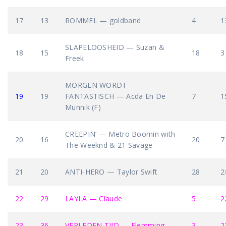
17
13
ROMMEL — goldband
4
1
SLAPELOOSHEID — Suzan &
18
15
18
3
Freek
MORGEN WORDT
19
19
FANTASTISCH — Acda En De
7
1
Munnik (F)
CREEPIN’ — Metro Boomin with
20
16
20
7
The Weeknd & 21 Savage
21
20
ANTI-HERO — Taylor Swift
28
2
22
29
LAYLA — Claude
5
2
23
36
VERLEDEN TIJD — Flemming
3
2