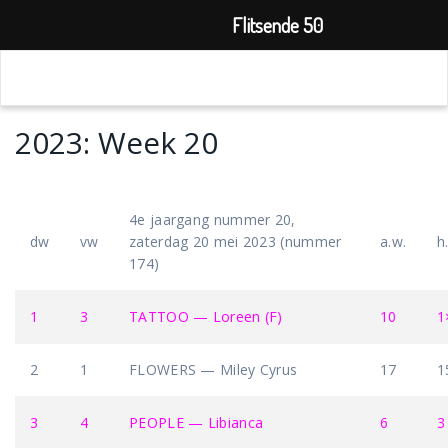
Flitsende 50
2023: Week 20
4e jaargang nummer 20,
dw
vw
zaterdag 20 mei 2023 (nummer
a.w.
h
174)
1
3
TATTOO — Loreen (F)
10
1
2
1
FLOWERS — Miley Cyrus
17
1
3
4
PEOPLE — Libianca
6
3