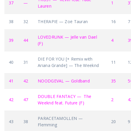
37
—
1
3
Lauren
38
32
THERAPIE — Zoë Tauran
16
7
LOVEDRUNK — Jelle van Dael
39
44
4
3
(F)
DIE FOR YOU [+ Remix with
40
31
11
1
Ariana Grande] — The Weeknd
41
42
NOODGEVAL — Goldband
35
5
DOUBLE FANTACY — The
42
47
2
4
Weeknd feat. Future (F)
PARACETAMOLLEN —
43
38
20
9
Flemming