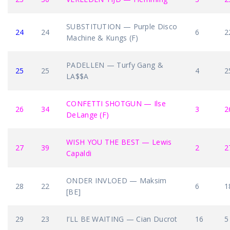
SUBSTITUTION — Purple Disco
24
24
6
2
Machine & Kungs (F)
PADELLEN — Turfy Gang &
25
25
4
2
LA$$A
CONFETTI SHOTGUN — Ilse
26
34
3
2
DeLange (F)
WISH YOU THE BEST — Lewis
27
39
2
2
Capaldi
ONDER INVLOED — Maksim
28
22
6
1
[BE]
29
23
I’LL BE WAITING — Cian Ducrot
16
5