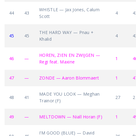
WHISTLE — Jax Jones, Calum
44
43
4
4
Scott
THE HARD WAY — Pnau +
45
45
4
4
Khalid
HOREN, ZIEN EN ZWIJGEN —
46
—
1
4
Regi feat. Maxine
47
—
ZONDE — Aaron Blommaert
1
4
MADE YOU LOOK — Meghan
48
41
27
2
Trainor (F)
49
—
MELTDOWN — Niall Horan (F)
1
4
I’M GOOD (BLUE) — David