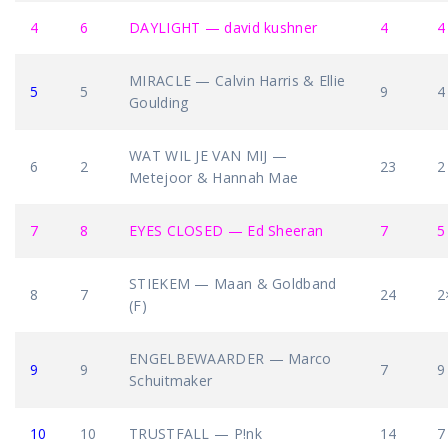
4
6
DAYLIGHT — david kushner
4
4
MIRACLE — Calvin Harris & Ellie
5
5
9
4
Goulding
WAT WIL JE VAN MIJ —
6
2
23
2
Metejoor & Hannah Mae
7
8
EYES CLOSED — Ed Sheeran
7
5
STIEKEM — Maan & Goldband
8
7
24
2
(F)
ENGELBEWAARDER — Marco
9
9
7
9
Schuitmaker
10
10
TRUSTFALL — P!nk
14
7