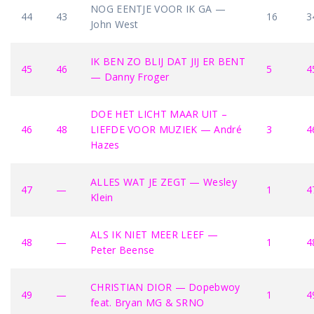
NOG EENTJE VOOR IK GA —
44
43
16
3
John West
IK BEN ZO BLIJ DAT JIJ ER BENT
45
46
5
4
— Danny Froger
DOE HET LICHT MAAR UIT –
46
48
LIEFDE VOOR MUZIEK — André
3
4
Hazes
ALLES WAT JE ZEGT — Wesley
47
—
1
4
Klein
ALS IK NIET MEER LEEF —
48
—
1
4
Peter Beense
CHRISTIAN DIOR — Dopebwoy
49
—
1
4
feat. Bryan MG & SRNO