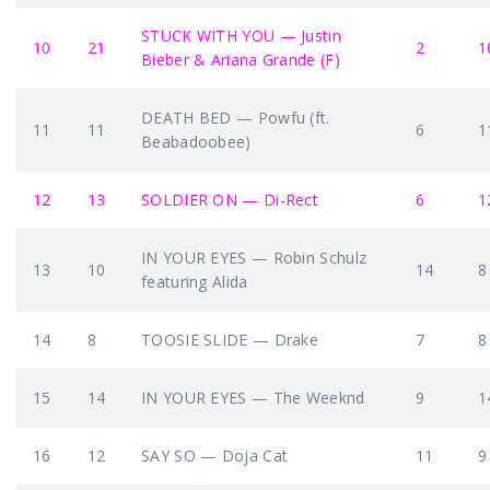
STUCK WITH YOU — Justin
10
21
2
1
Bieber & Ariana Grande (F)
DEATH BED — Powfu (ft.
11
11
6
1
Beabadoobee)
12
13
SOLDIER ON — Di-Rect
6
1
IN YOUR EYES — Robin Schulz
13
10
14
8
featuring Alida
14
8
TOOSIE SLIDE — Drake
7
8
15
14
IN YOUR EYES — The Weeknd
9
1
16
12
SAY SO — Doja Cat
11
9