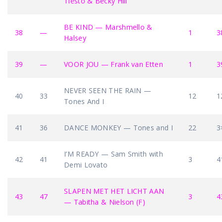
Tiësto & Becky Hill
BE KIND — Marshmello &
38
—
1
3
Halsey
39
—
VOOR JOU — Frank van Etten
1
3
NEVER SEEN THE RAIN —
40
33
12
1
Tones And I
41
36
DANCE MONKEY — Tones and I
22
3
I’M READY — Sam Smith with
42
41
3
4
Demi Lovato
SLAPEN MET HET LICHT AAN
43
47
3
4
— Tabitha & Nielson (F)