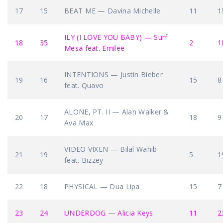
17
15
BEAT ME — Davina Michelle
11
1
ILY (I LOVE YOU BABY) — Surf
18
35
2
1
Mesa feat. Emilee
INTENTIONS — Justin Bieber
19
16
15
8
feat. Quavo
ALONE, PT. II — Alan Walker &
20
17
18
9
Ava Max
VIDEO VIXEN — Bilal Wahib
21
19
5
1
feat. Bizzey
22
18
PHYSICAL — Dua Lipa
15
7
23
24
UNDERDOG — Alicia Keys
11
2