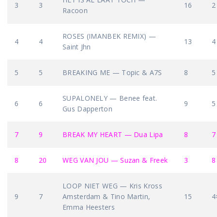
3
3
16
2
Racoon
ROSES (IMANBEK REMIX) —
4
4
13
4
Saint Jhn
5
5
BREAKING ME — Topic & A7S
8
5
SUPALONELY — Benee feat.
6
6
9
5
Gus Dapperton
7
9
BREAK MY HEART — Dua Lipa
8
7
8
20
WEG VAN JOU — Suzan & Freek
3
8
LOOP NIET WEG — Kris Kross
9
7
Amsterdam & Tino Martin,
15
4
Emma Heesters