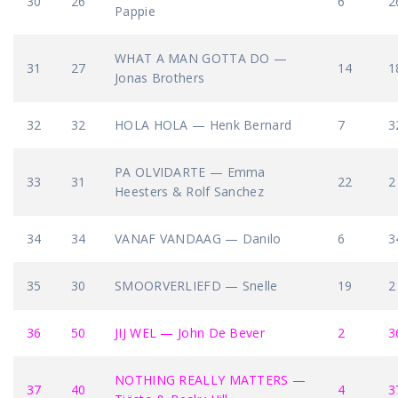
30
26
6
2
Pappie
WHAT A MAN GOTTA DO —
31
27
14
1
Jonas Brothers
32
32
HOLA HOLA — Henk Bernard
7
3
PA OLVIDARTE — Emma
33
31
22
2
Heesters & Rolf Sanchez
34
34
VANAF VANDAAG — Danilo
6
3
35
30
SMOORVERLIEFD — Snelle
19
2
36
50
JIJ WEL — John De Bever
2
3
NOTHING REALLY MATTERS —
37
40
4
3