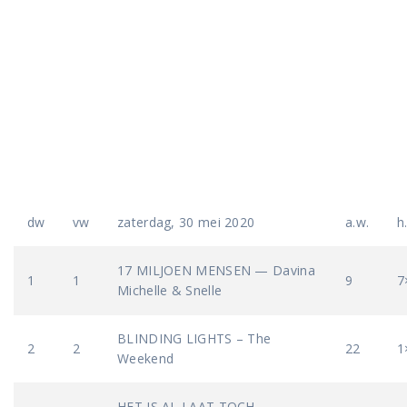
dw
vw
zaterdag, 30 mei 2020
a.w.
h
17 MILJOEN MENSEN — Davina
1
1
9
7
Michelle & Snelle
BLINDING LIGHTS – The
2
2
22
1
Weekend
HET IS AL LAAT TOCH —