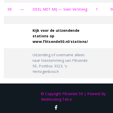
50
—
DEEL MET MIJ — Sven Versteeg
1
5
Kijk voor de uitzendende
stations op
www.flitsende50.nl/stations/
Uitzending of overname alleen
naar toestemming van Flitsende
50, Postbus 3323, ‘s-
Hertogenbosch
© Copyright Flitsende 50
|
Powerd By
Webhosting Telco