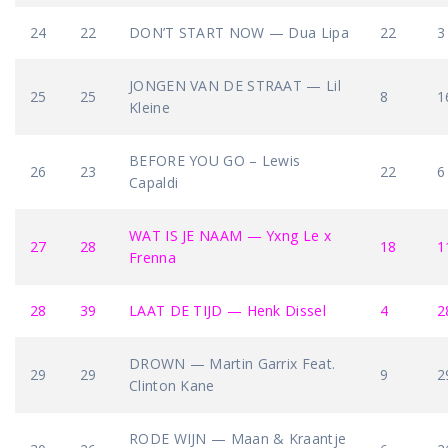
24
22
DON’T START NOW — Dua Lipa
22
3
JONGEN VAN DE STRAAT — Lil
25
25
8
1
Kleine
BEFORE YOU GO – Lewis
26
23
22
6
Capaldi
WAT IS JE NAAM — Yxng Le x
27
28
18
1
Frenna
28
39
LAAT DE TIJD — Henk Dissel
4
2
DROWN — Martin Garrix Feat.
29
29
9
2
Clinton Kane
RODE WIJN — Maan & Kraantje